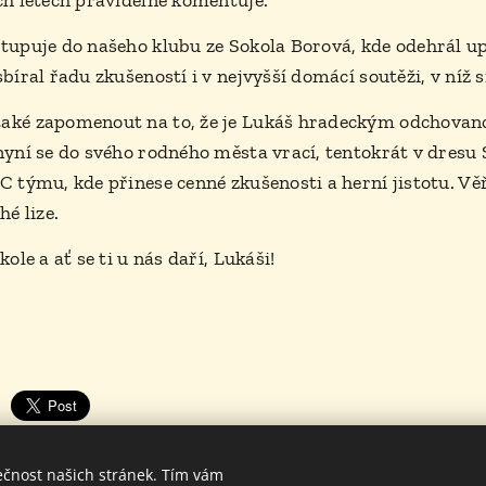
ch letech pravidelně komentuje.
tupuje do našeho klubu ze Sokola Borová, kde odehrál up
bíral řadu zkušeností i v nejvyšší domácí soutěži, v níž s
ké zapomenout na to, že je Lukáš hradeckým odchovance
nyní se do svého rodného města vrací, tentokrát v dresu
C týmu, kde přinese cenné zkušenosti a herní jistotu. Věř
hé lize.
kole a ať se ti u nás daří, Lukáši!
ečnost našich stránek. Tím vám