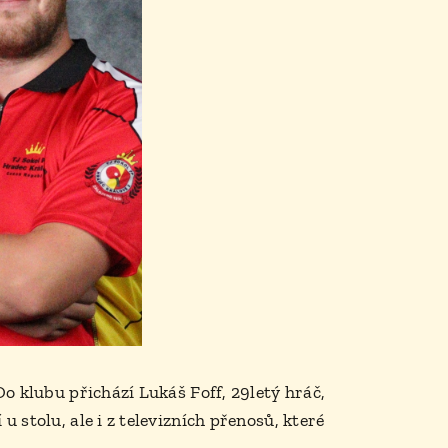
o klubu přichází Lukáš Foff, 29letý hráč,
 stolu, ale i z televizních přenosů, které