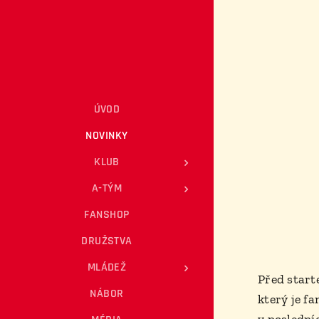
ÚVOD
NOVINKY
KLUB
A-TÝM
FANSHOP
DRUŽSTVA
MLÁDEŽ
Před start
NÁBOR
který je f