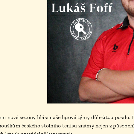
em nové sezóny hlásí naše ligové týmy důležitou posilu. D
anouškům českého stolního tenisu známý nejen z působení u