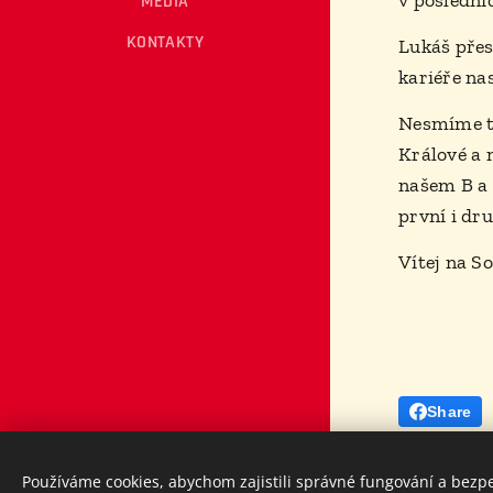
v poslední
MÉDIA
KONTAKTY
Lukáš přes
kariéře nas
Nesmíme ta
Králové a 
našem B a 
první i dru
Vítej na So
Share
© Klub stolního tenisu
TJ Sokol PP Hradec Králové, 2026.
Používáme cookies, abychom zajistili správné fungování a bezp